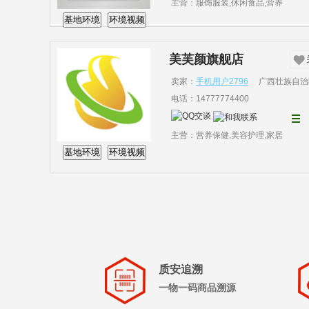
主营：服饰服装,休闲食品,营养
基地环境
环境视频
美芙颜旗舰店
卖家：
手机用户2796
广西壮族自治
电话：14777774400
主营：营养保健,美容护理,家居
基地环境
环境视频
质安追溯
一物一码商品溯源