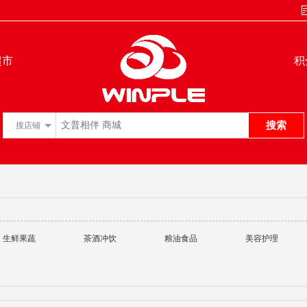
超市
积
搜索
搜
店铺
生鲜果蔬
茶酒冲饮
粮油食品
美容护理