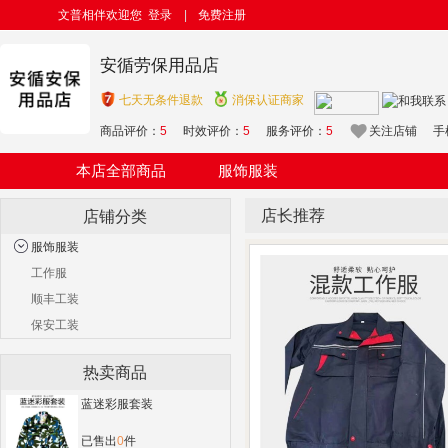
文普相伴欢迎您
登录
|
免费注册
安循劳保用品店
七天无条件退款
消保认证商家
商品评价：
5
时效评价：
5
服务评价：
5
关注店铺
手
本店全部商品
服饰服装
店长推荐
店铺分类
服饰服装
工作服
顺丰工装
保安工装
热卖商品
蓝迷彩服套装
已售出
0
件