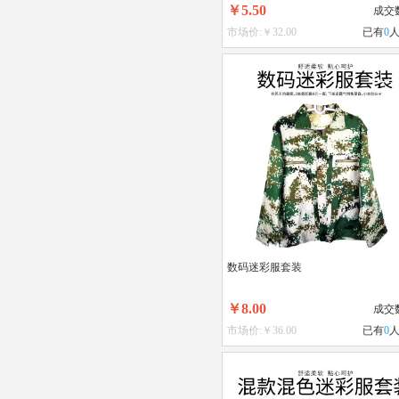
￥5.50
成交
市场价:￥32.00
已有
0
数码迷彩服套装
￥8.00
成交
市场价:￥36.00
已有
0