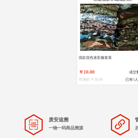
混款混色迷彩服套装
￥10.00
成交
市场价:￥36.00
已有
0
质安追溯
一物一码商品溯源