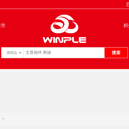
超市
积
搜索
搜
商品
>