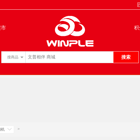
超市
积
搜索
搜
商品
>
相机