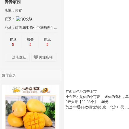
奔奔家园
店主：何宾
联系：
地址：靖西.东盟原生中草药养生物流中心15号 楼115-116号商铺“经营场所:靖西市新 靖镇吉坡村地州屯‘叫喊’谷
描述
服务
物流
5
5
5
进店逛逛
关注店铺
猜你喜欢
广西百色台农芒上市
小台芒才是你的小可爱，️ 迷你的身材，
9斤大果【22-38个】 48元