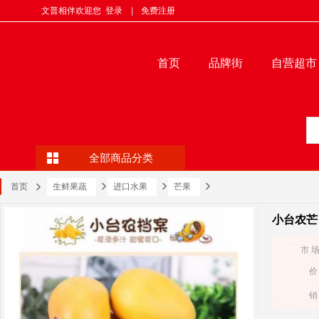
文普相伴欢迎您
登录
|
免费注册
首页
品牌街
自营超市
全部商品分类
首页
生鲜果蔬
进口水果
芒果
小台农芒
市 
价
销