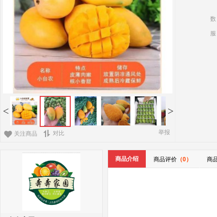
数
服
<
>
举报
对比
关注商品
商品介绍
商品评价
（0）
商