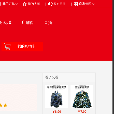
◇
◇
我的订单
|
我的收藏
|
客户服务
|
商家管理
分商城
店铺街
直播
我的购物车
看了又看
￥8.00
￥7.00