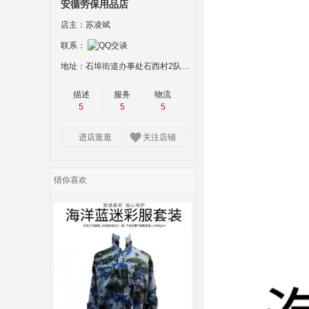
安循劳保用品店
店主：苏凌斌
联系：
地址：石埠街道办事处石西村2队70号一楼1号铺
描述
服务
物流
5
5
5
进店逛逛
关注店铺
猜你喜欢