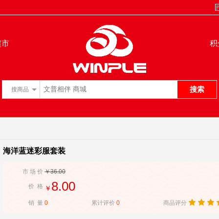
超市
积
搜索
搜
商品
海洋蓝迷彩服套装
市 场 价
￥36.00
8.00
价 格
￥
销 量
0
累计评价
0
商品评分