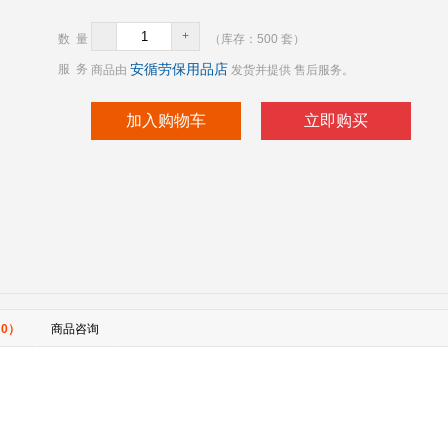
-
+
数 量
（库存：
500
套）
安循劳保用品店
服 务
商品由
发货并提供 售后服务。
加入购物车
立即购买
0）
商品咨询