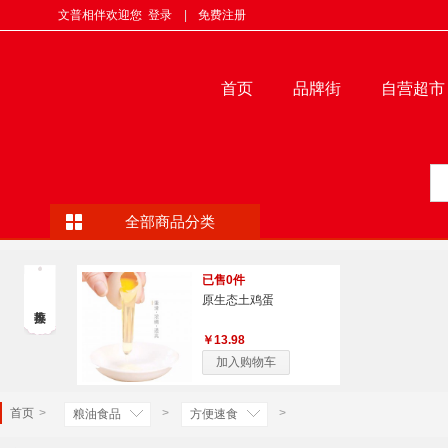
文普相伴欢迎您
登录
|
免费注册
首页
品牌街
自营超市
全部商品分类
已售0件
原生态土鸡蛋
￥13.98
加入购物车
首页
>
>
>
粮油食品
方便速食