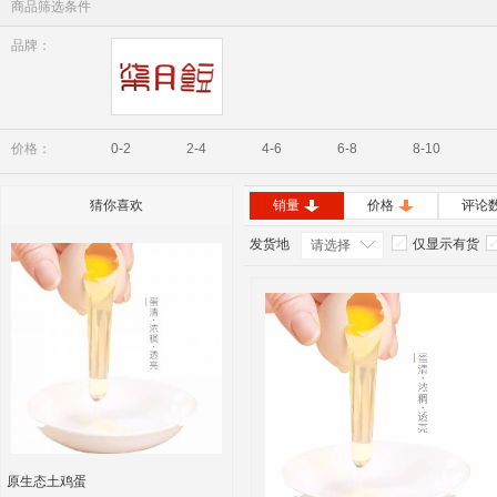
商品筛选条件
品牌：
七月豆
价格：
0-2
2-4
4-6
6-8
8-10
猜你喜欢
销量
价格
评论
发货地
仅显示有货
请选择
原生态土鸡蛋