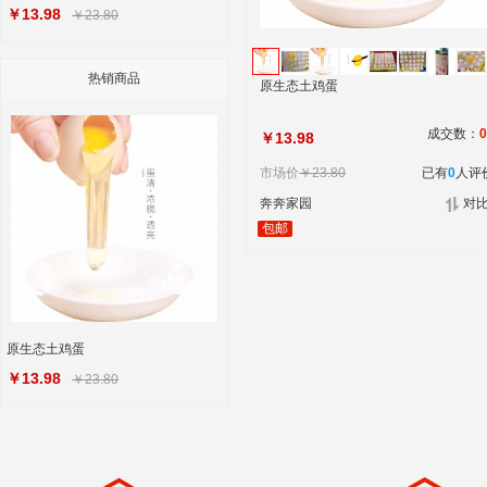
￥13.98
￥23.80
热销商品
原生态土鸡蛋
成交数：
0
￥13.98
市场价
￥23.80
已有
0
人评
奔奔家园
对
包邮
原生态土鸡蛋
￥13.98
￥23.80