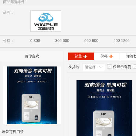
商品筛选条件
品牌：
Winple
价格：
0-300
300-600
600-900
900-1200
猜你喜欢
销量
价格
评论
发货地
仅显示有货
请选择
语音可视门禁