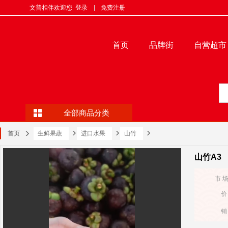
文普相伴欢迎您
登录
|
免费注册
首页
品牌街
自营超市
全部商品分类
首页
生鲜果蔬
进口水果
山竹
山竹A3
市 
价
销