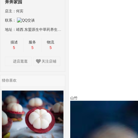
奔奔家园
店主：何宾
联系：
地址：靖西.东盟原生中草药养生物流中心15号 楼115-116号商铺“经营场所:靖西市新 靖镇吉坡村地州屯‘叫喊’谷
描述
服务
物流
5
5
5
进店逛逛
关注店铺
猜你喜欢
山竹