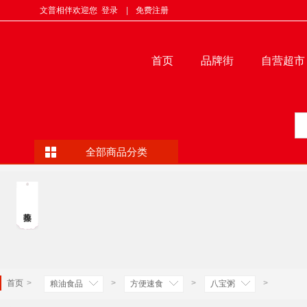
文普相伴欢迎您
登录
|
免费注册
首页
品牌街
自营超市
全部商品分类
首页
>
>
>
>
粮油食品
方便速食
八宝粥