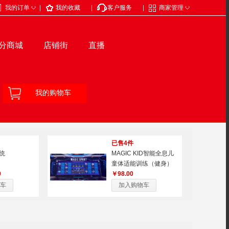
◇
◇
我的订单
|
我的收藏
|
客户服务
|
商家管理
分商城
店铺街
直播
我的购物车
已售4件
统
MAGIC KID智能全息儿
童体适能训练（健身）
0
￥98.00
车
加入购物车