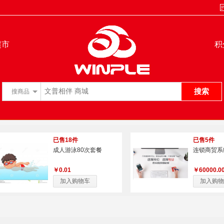
超市
积
搜索
搜
商品
已售18件
已售5件
成人游泳80次套餐
连锁商贸系
￥0.01
￥60000.0
加入购物车
加入购物