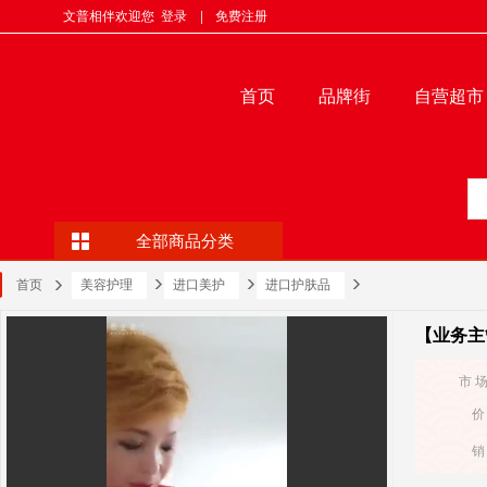
文普相伴欢迎您
登录
|
免费注册
首页
品牌街
自营超市
全部商品分类
首页
美容护理
进口美护
进口护肤品
【业务主
市 
价
销