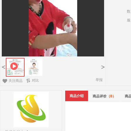
数
服
<
>
举报
对比
关注商品
商品介绍
商品评价
（0）
商