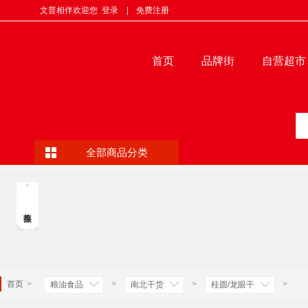
文普相伴欢迎您
登录
|
免费注册
首页
品牌街
自营超市
全部商品分类
首页
>
>
>
>
粮油食品
南北干货
桂圆/龙眼干