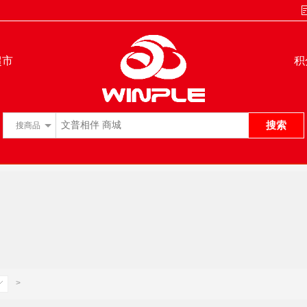
超市
积
搜索
搜
商品
>