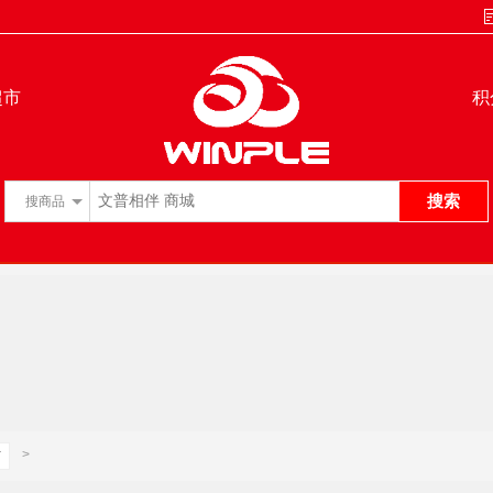
超市
积
搜索
搜
商品
>