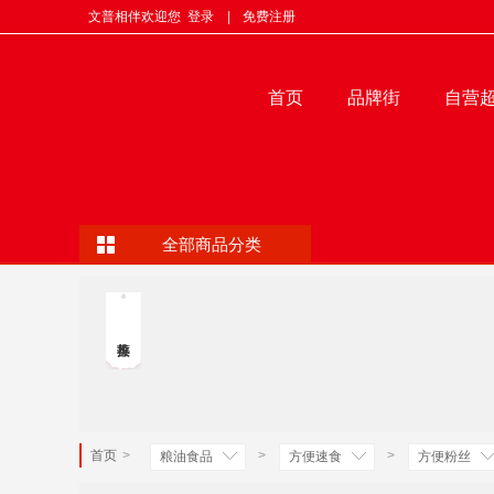
文普相伴欢迎您
登录
|
免费注册
首页
品牌街
自营
全部商品分类
首页
>
>
>
粮油食品
方便速食
方便粉丝