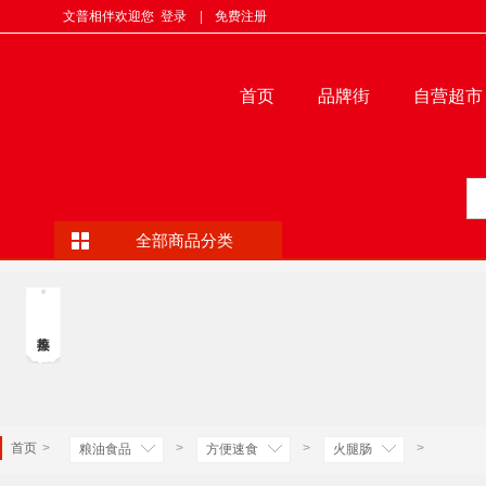
文普相伴欢迎您
登录
|
免费注册
首页
品牌街
自营超市
全部商品分类
首页
>
>
>
>
粮油食品
方便速食
火腿肠