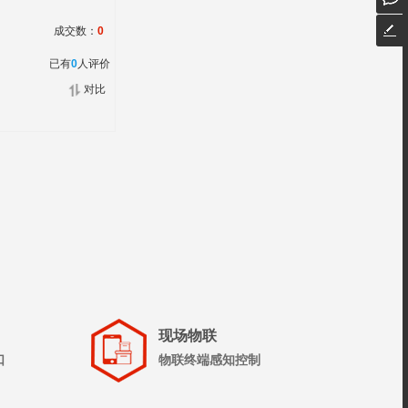
成交数：
0
已有
0
人评价
对比
现场物联
口
物联终端感知控制