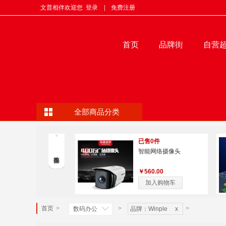
文普相伴欢迎您
登录
|
免费注册
首页
品牌街
自营
全部商品分类
已售0件
智能网络摄像头
￥560.00
加入购物车
首页
>
>
>
数码办公
品牌：Winple
x