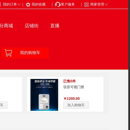
◇
◇
我的订单
|
我的收藏
|
客户服务
|
商家管理
分商城
店铺街
直播
我的购物车
已售0件
语音可视门禁
￥1200.00
车
加入购物车