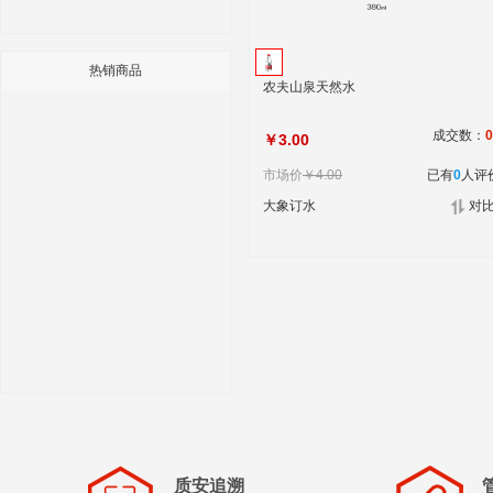
热销商品
农夫山泉天然水
成交数：
0
￥3.00
市场价
￥4.00
已有
0
人评
大象订水
对
质安追溯