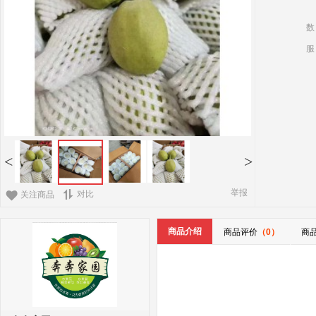
数
服
<
>
举报
对比
关注商品
商品介绍
商品评价
（0）
商