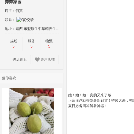
奔奔家园
店主：何宾
联系：
地址：靖西.东盟原生中草药养生物流中心15号 楼115-116号商铺“经营场所:靖西市新 靖镇吉坡村地州屯‘叫喊’谷
描述
服务
物流
5
5
5
进店逛逛
关注店铺
猜你喜欢
她！她！她！真的又来了啵
正宗库尔勒香梨最新到货！特级大果，鸭
夏日必备清凉解暑神器！