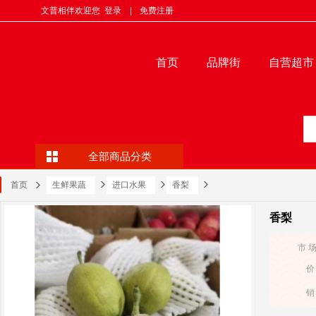
文普相伴欢迎您
登录
|
免费注册
首页
品牌街
自营超市
全部商品分类
首页
生鲜果蔬
进口水果
香梨
香梨
市 
价
销