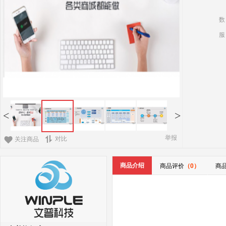
数
服
<
>
举报
对比
关注商品
商品介绍
商品评价
（0）
商