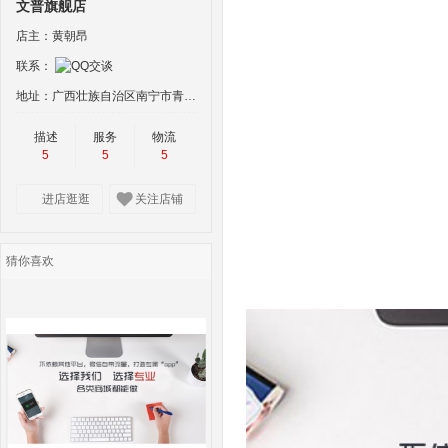
文普旗舰店
店主：黄朝昂
联系：
地址：广西壮族自治区南宁市青秀区瑞德大厦1421室
描述
服务
物流
5
5
5
进店逛逛
关注店铺
猜你喜欢